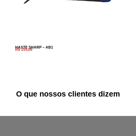
HASTE SHARP – AB1
R$
155,00
R$
15
O que nossos clientes dizem