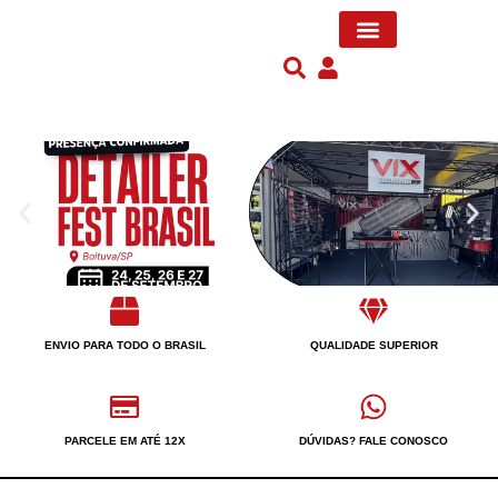
MARTELOS E PINOS
SISTEMA DE COLAS
ENVIO PARA TODO O BRASIL
QUALIDADE SUPERIOR
PARCELE EM ATÉ 12X
DÚVIDAS? FALE CONOSCO