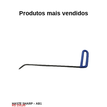
Produtos mais vendidos
HASTE SHARP – AB1
R$
155,00
R$
15